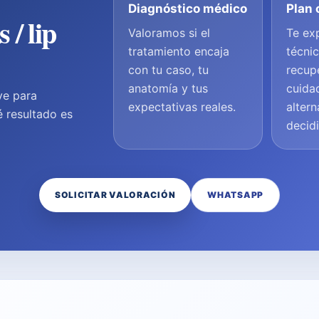
Diagnóstico médico
Plan 
 / lip
Valoramos si el
Te ex
tratamiento encaja
técnic
con tu caso, tu
recup
anatomía y tus
cuida
ve para
expectativas reales.
altern
é resultado es
decidi
SOLICITAR VALORACIÓN
WHATSAPP