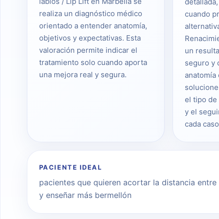
labios / Lip Lift en Marbella se
detallada,
realiza un diagnóstico médico
cuando pr
orientado a entender anatomía,
alternativ
objetivos y expectativas. Esta
Renacimie
valoración permite indicar el
un result
tratamiento solo cuando aporta
seguro y 
una mejora real y segura.
anatomía 
solucione
el tipo de
y el segu
cada caso
PACIENTE IDEAL
pacientes que quieren acortar la distancia entre 
y enseñar más bermellón