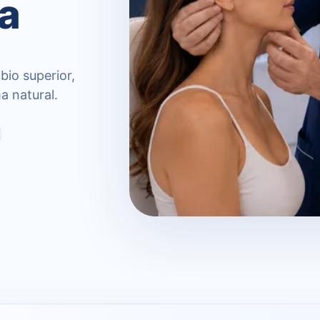
la
abio superior,
a natural.