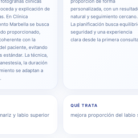
 fotografías clínicas
proporción de forma
oceda y explicación de
personalizada, con un resultad
as. En Clínica
natural y seguimiento cercano.
nto Marbella se busca
La planificación busca equilibri
ado proporcionado,
seguridad y una experiencia
coherente con la
clara desde la primera consulta
del paciente, evitando
s estándar. La técnica,
 anestesia, la duración
imiento se adaptan a
.
QUÉ TRATA
nariz y labio superior
mejora proporción del labio 