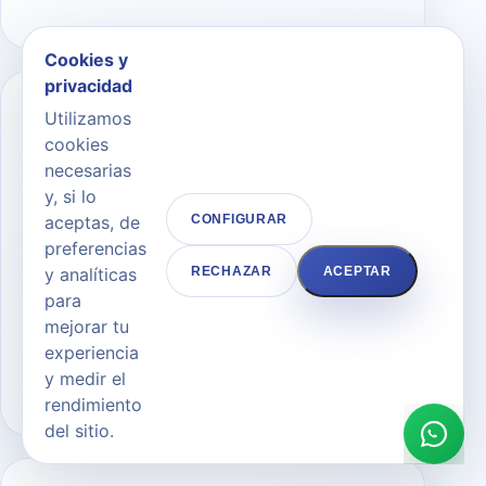
Cookies y
privacidad
Utilizamos
02
cookies
necesarias
y, si lo
aceptas, de
CONFIGURAR
Planificación
preferencias
personalizada
y analíticas
RECHAZAR
ACEPTAR
para
Explicación clara, objetivos realistas y
mejorar tu
pautas adaptadas para que cada decisión
experiencia
sea segura y coherente.
y medir el
rendimiento
del sitio.