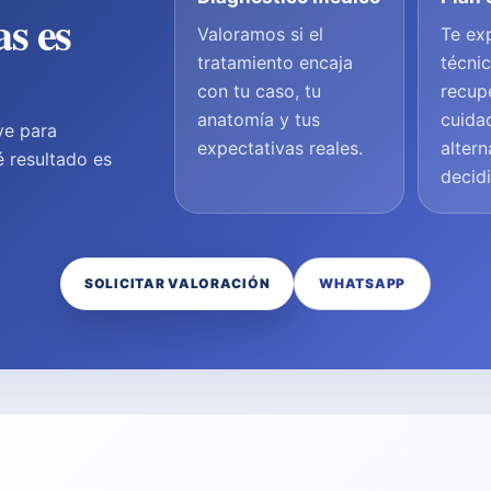
as es
Valoramos si el
Te ex
tratamiento encaja
técnic
con tu caso, tu
recup
anatomía y tus
cuida
ve para
expectativas reales.
altern
é resultado es
decidi
SOLICITAR VALORACIÓN
WHATSAPP