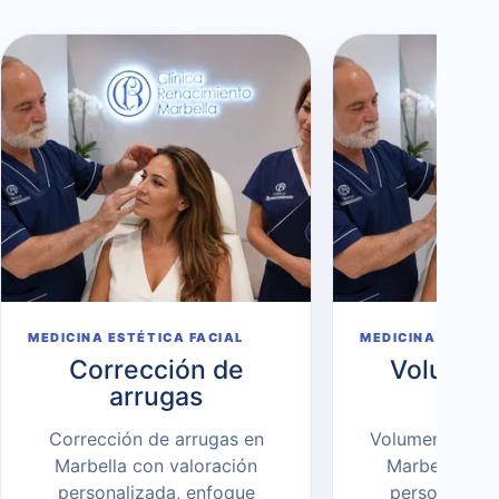
MEDICINA ESTÉTICA FACIAL
MEDICINA ESTÉTI
Corrección de
Volumen 
arrugas
Rell
Corrección de arrugas en
Volumen facial 
Marbella con valoración
Marbella con
personalizada, enfoque
personalizad