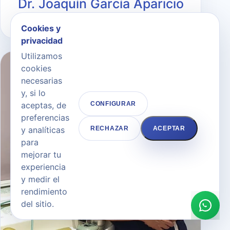
Dr. Joaquín García Aparicio
DIRECTOR MÉDICO Y CIRUJANO
Cookies y
privacidad
Utilizamos
cookies
necesarias
y, si lo
aceptas, de
CONFIGURAR
preferencias
y analíticas
RECHAZAR
ACEPTAR
para
mejorar tu
experiencia
y medir el
rendimiento
del sitio.