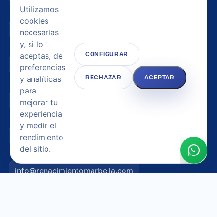
Utilizamos
cookies
Medicina estética corporal
necesarias
y, si lo
aceptas, de
CONFIGURAR
Nosotros
preferencias
y analíticas
RECHAZAR
ACEPTAR
para
Contacto
mejorar tu
experiencia
y medir el
656 82 97 45
rendimiento
del sitio.
info@renacimientomarbella.com
Tratamientos