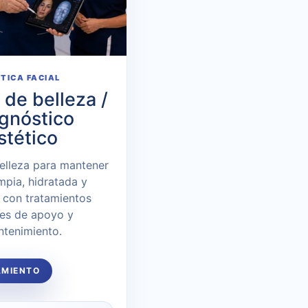
ÉTICA FACIAL
de belleza /
gnóstico
stético
elleza para mantener
limpia, hidratada y
 con tratamientos
les de apoyo y
tenimiento.
AMIENTO