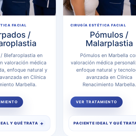
ÉTICA FACIAL
CIRUGÍA ESTÉTICA FACIAL
rpados /
Pómulos /
aroplastia
Malarplastia
/ Blefaroplastia en
Pómulos en Marbella co
n valoración médica
valoración médica personali
da, enfoque natural y
enfoque natural y tecnolo
 avanzada en Clínica
avanzada en Clínica
miento Marbella.
Renacimiento Marbella.
AMIENTO
VER TRATAMIENTO
DEAL Y QUÉ TRATA
PACIENTE IDEAL Y QUÉ TRAT