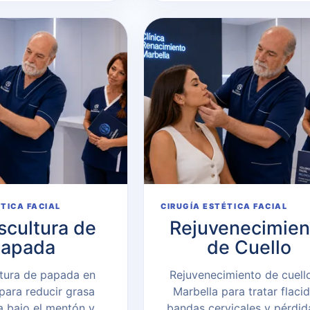
ÉTICA FACIAL
CIRUGÍA ESTÉTICA FACIAL
scultura de
Rejuvenecimien
Papada
de Cuello
tura de papada en
Rejuvenecimiento de cuell
para reducir grasa
Marbella para tratar flacid
a bajo el mentón y
bandas cervicales y pérdid