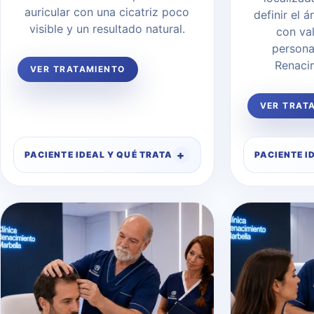
auricular con una cicatriz poco
definir el 
visible y un resultado natural.
con va
persona
Renaci
VER TRATAMIENTO
VER TRAT
PACIENTE IDEAL Y QUÉ TRATA
PACIENTE I