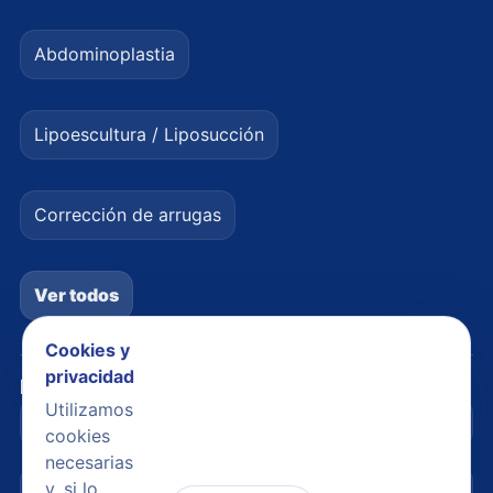
Abdominoplastia
Lipoescultura / Liposucción
Corrección de arrugas
Ver todos
Cookies y
privacidad
Legal
Utilizamos
Avisos legales
cookies
necesarias
y, si lo
Política de privacidad