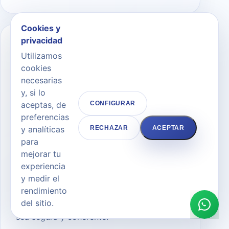
Cookies y
privacidad
05
Utilizamos
cookies
necesarias
y, si lo
Revisiones
aceptas, de
CONFIGURAR
postoperatorias para
preferencias
y analíticas
RECHAZAR
ACEPTAR
controlar inflamación,
para
cicatrización y vuelta
mejorar tu
progresiva a la rutina.
experiencia
y medir el
rendimiento
Explicación clara, objetivos realistas y
del sitio.
pautas adaptadas para que cada decisión
sea segura y coherente.