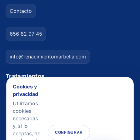
Contacto
656 82 97 45
info@renacimientomarbella.com
Tratamientos
Cookies y
Nariz / Rinoplastia
privacidad
Utilizamos
cookies
Párpados / Blefaroplastia
necesarias
y, si lo
aceptas, de
CONFIGURAR
Lifting facial / Ritidectomía