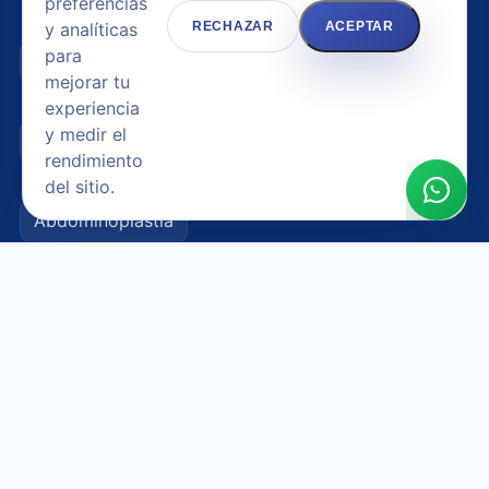
preferencias
y analíticas
RECHAZAR
ACEPTAR
para
Aumento de senos / Mamoplastia
mejorar tu
experiencia
y medir el
Elevación de senos / Mastopexia
rendimiento
del sitio.
Abdominoplastia
Lipoescultura / Liposucción
Corrección de arrugas
Ver todos