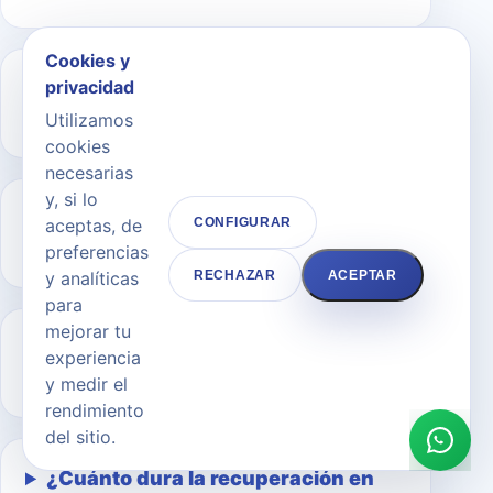
Cookies y
privacidad
¿Cuándo se aprecia el resultado en
Pómulos / Malarplastia?
Utilizamos
cookies
necesarias
y, si lo
¿Qué cuidados necesito después
aceptas, de
CONFIGURAR
en Pómulos / Malarplastia?
preferencias
y analíticas
RECHAZAR
ACEPTAR
para
mejorar tu
¿Si es doloroso en Pómulos /
experiencia
Malarplastia?
y medir el
rendimiento
del sitio.
¿Cuánto dura la recuperación en