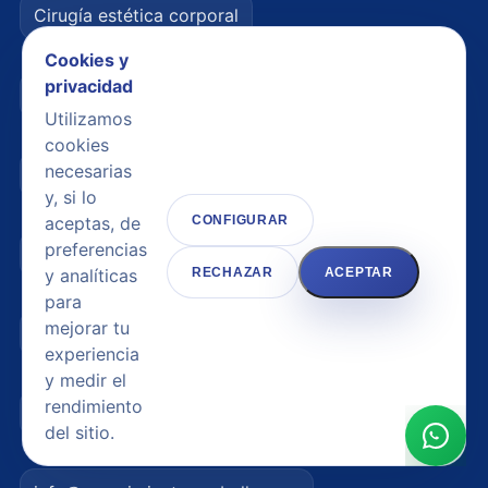
Cirugía estética corporal
Cookies y
privacidad
Medicina estética facial
Utilizamos
cookies
necesarias
Medicina estética corporal
y, si lo
aceptas, de
CONFIGURAR
preferencias
Nosotros
y analíticas
RECHAZAR
ACEPTAR
para
mejorar tu
Contacto
experiencia
y medir el
rendimiento
656 82 97 45
del sitio.