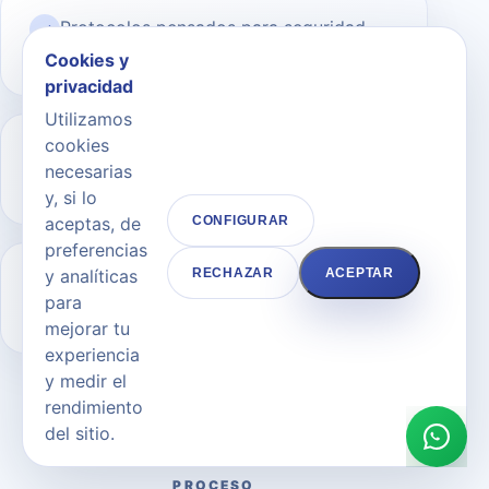
Protocolos pensados para seguridad,
✓
confort y confianza.
Cookies y
privacidad
Utilizamos
cookies
Tecnología y criterio médico para
✓
necesarias
seleccionar la mejor indicación.
y, si lo
aceptas, de
CONFIGURAR
preferencias
y analíticas
RECHAZAR
ACEPTAR
Trato cercano en una clínica
✓
para
especializada en Marbella.
mejorar tu
experiencia
y medir el
rendimiento
del sitio.
PROCESO