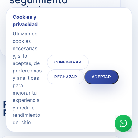
evolutivo
Cookies y
Explicación clara, objetivos realistas y
privacidad
pautas adaptadas para que cada decisión
Utilizamos
sea segura y coherente.
cookies
necesarias
y, si lo
aceptas, de
CONFIGURAR
preferencias
y analíticas
RECHAZAR
ACEPTAR
para
mejorar tu
FAQ
experiencia
Preguntas frecuentes sobre
y medir el
Párpados / Blefaroplastia en
rendimiento
Marbella
del sitio.