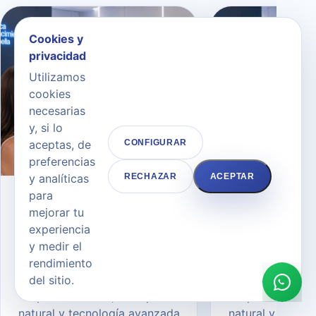
Cookies y
privacidad
Utilizamos
cookies
necesarias
y, si lo
aceptas, de
CONFIGURAR
preferencias
y analíticas
RECHAZAR
ACEPTAR
para
CIRUGÍA ESTÉTICA FACIAL
CIRUGÍA ESTÉTIC
mejorar tu
Bichectomía / Bolas
Lifting d
experiencia
de Bichat
Brow 
y medir el
Bolas de Bichat en Marbella
Lifting de ceja
rendimiento
con valoración médica
con valorac
del sitio.
personalizada, enfoque
personalizad
natural y tecnología avanzada
natural y tecno