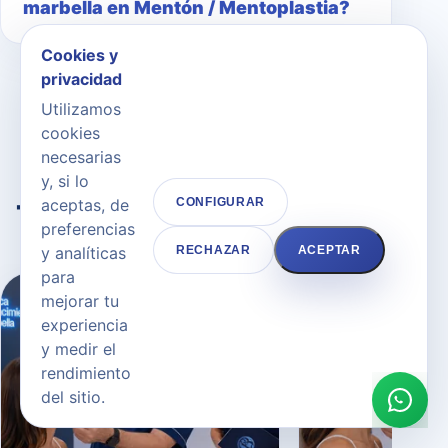
marbella en Mentón / Mentoplastia?
Cookies y
privacidad
Utilizamos
cookies
necesarias
OPCIONES COMPLEMENTARIAS SEGÚN TU
y, si lo
OBJETIVO
aceptas, de
CONFIGURAR
Tratamientos relacionados
preferencias
y analíticas
RECHAZAR
ACEPTAR
para
mejorar tu
experiencia
y medir el
rendimiento
del sitio.