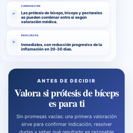
COMBINACIÓN
Las prótesis de bíceps, tríceps y pectorales
✓
se pueden combinar entre sí según
valoración médica.
RESULTADOS
✨
Inmediatos, con reducción progresiva de la
inflamación en 20-30 días.
ANTES DE DECIDIR
Valora si prótesis de bíceps
es para ti
Sin promesas vacías: una primera valoración
sirve para confirmar indicación, resolver
dudas y saber qué resultado es razonable