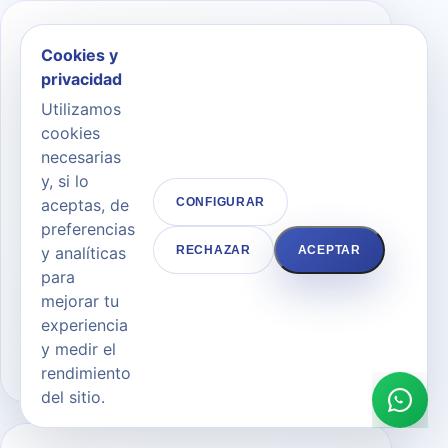
04
Cookies y
privacidad
Utilizamos
cookies
Cuidados
necesarias
postoperatorios y
y, si lo
aceptas, de
CONFIGURAR
reposo relativo la
preferencias
primera semana
y analíticas
RECHAZAR
ACEPTAR
para
Explicación clara, objetivos realistas y
mejorar tu
pautas adaptadas para que cada decisión
experiencia
sea segura y coherente.
y medir el
rendimiento
del sitio.