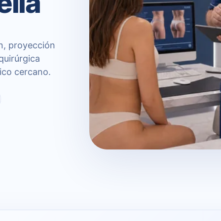
ella
n, proyección
quirúrgica
ico cercano.