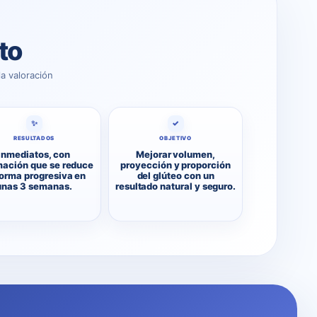
to
a valoración
✨
✓
RESULTADOS
OBJETIVO
Inmediatos, con
Mejorar volumen,
mación que se reduce
proyección y proporción
forma progresiva en
del glúteo con un
unas 3 semanas.
resultado natural y seguro.