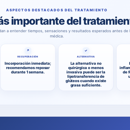
ASPECTOS DESTACADOS DEL TRATAMIENTO
s importante del tratamien
dan a entender tiempos, sensaciones y resultados esperados antes de l
médica.
↗
✓
RECUPERACIÓN
ALTERNATIVA
Incorporación inmediata;
La alternativa no
recomendamos reposar
quirúrgica o menos
infla
durante 1 semana.
invasiva puede ser la
de 
lipotransferencia de
glúteos cuando existe
grasa suficiente.