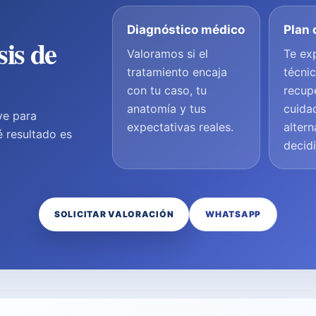
Diagnóstico médico
Plan 
sis de
Valoramos si el
Te ex
tratamiento encaja
técnic
con tu caso, tu
recup
anatomía y tus
cuida
ve para
expectativas reales.
altern
é resultado es
decidi
SOLICITAR VALORACIÓN
WHATSAPP