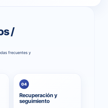
s /
udas frecuentes y
04
Recuperación y
seguimiento