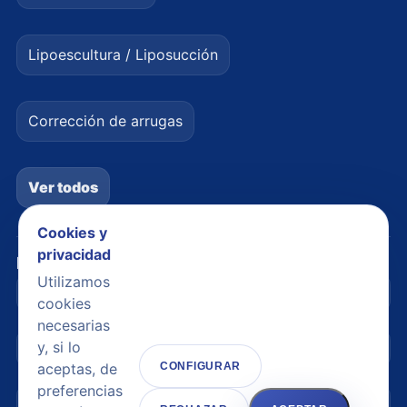
Lipoescultura / Liposucción
Corrección de arrugas
Ver todos
Cookies y
privacidad
Legal
Utilizamos
Avisos legales
cookies
necesarias
y, si lo
Política de privacidad
aceptas, de
CONFIGURAR
preferencias
Política de cookies