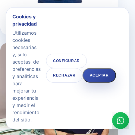
Dr. Joaquín García Aparicio
Cookies y
privacidad
DIRECTOR MÉDICO Y CIRUJANO
Utilizamos
cookies
necesarias
y, si lo
aceptas, de
CONFIGURAR
preferencias
y analíticas
RECHAZAR
ACEPTAR
para
mejorar tu
experiencia
y medir el
rendimiento
del sitio.