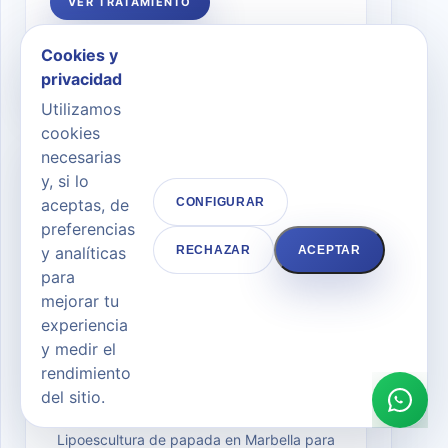
VER TRATAMIENTO
Cookies y
PACIENTE IDEAL Y QUÉ TRATA
privacidad
Utilizamos
cookies
necesarias
y, si lo
aceptas, de
CONFIGURAR
preferencias
y analíticas
RECHAZAR
ACEPTAR
para
mejorar tu
experiencia
y medir el
rendimiento
CIRUGÍA ESTÉTICA FACIAL
del sitio.
Lipoescultura de Papada
Lipoescultura de papada en Marbella para